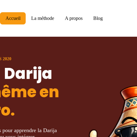
Accueil
La méthode
A propos
Blog
 2020
a Darija
ême en
o.
s pour apprendre la Darija
u vous intégrer