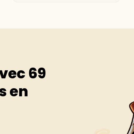
vec 69
s en