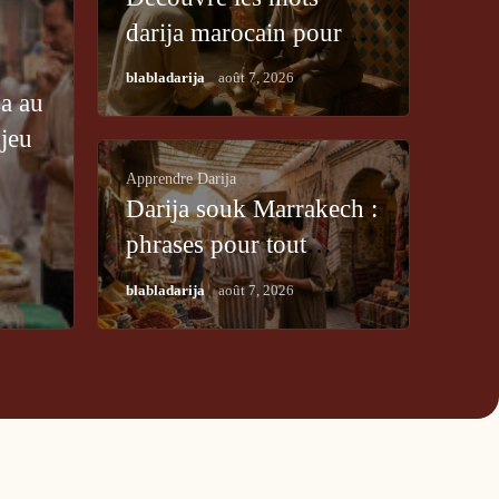
darija marocain pour
relier tes racines
/
blabladarija
août 7, 2026
ja au
 jeu
Apprendre Darija
Darija souk Marrakech :
phrases pour tout
négocier [2026]
/
blabladarija
août 7, 2026