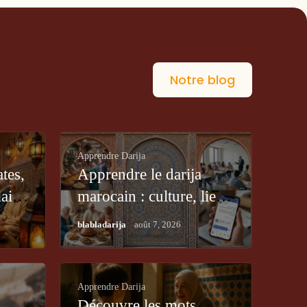
Notre blog
Apprendre Darija
tes,
Apprendre le darija
aire
marocain : culture, liens,
opportunités
/
blabladarija
août 7, 2026
Apprendre Darija
Découvre les mots