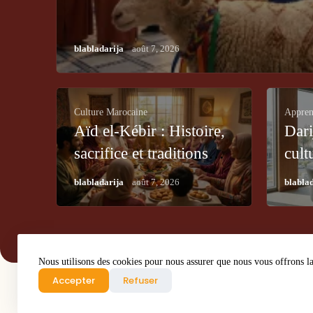
/
blabladarija
août 7, 2026
Culture Marocaine
Appren
Aïd el-Kébir : Histoire,
Dari
sacrifice et traditions
cult
pour 2025
au 
/
blabladarija
août 7, 2026
blabla
Nous utilisons des cookies pour nous assurer que nous vous offrons la 
Accepter
Refuser