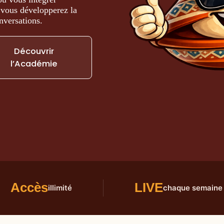
 vous développerez la
nversations.
Découvrir
l’Académie
Accès
LIVE
illimité
chaque semaine