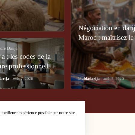
Négociation en dari
Maroc : maîtrisez le
dre Darija
ja : les codes de la
ure professionnelle
Maroc
/
/
blabladarija
août 7, 2026
darija
août 7, 2026
meilleure expérience possible sur notre site.