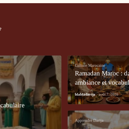
?
Culture Marocaine
Ramadan Maroc : da
ambiance et vocabul
darija
/
blabladarija
août 7, 2026
ocabulaire
Apprendre Darija