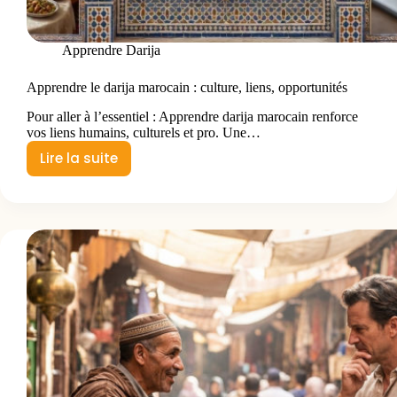
Apprendre Darija
Apprendre le darija marocain : culture, liens, opportunités
Pour aller à l’essentiel : Apprendre darija marocain renforce
vos liens humains, culturels et pro. Une…
Lire la suite
Apprendre
le
darija
marocain
:
culture,
liens,
opportunités