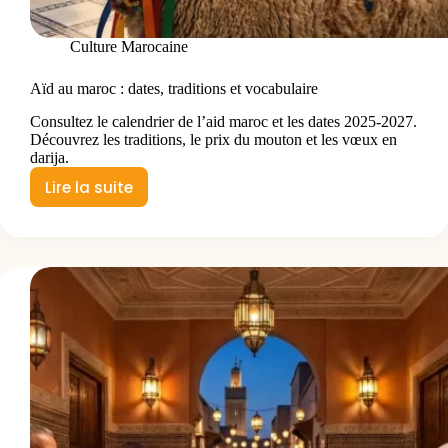
Culture Marocaine
Aïd au maroc : dates, traditions et vocabulaire
Consultez le calendrier de l’aid maroc et les dates 2025-2027.
Découvrez les traditions, le prix du mouton et les vœux en
darija.
Lire la suite
Aïd
au
maroc
:
dates,
traditions
et
vocabulaire