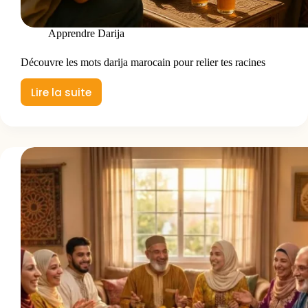
Apprendre Darija
Découvre les mots darija marocain pour relier tes racines
Lire la suite
Découvre
les
mots
darija
marocain
pour
relier
tes
racines