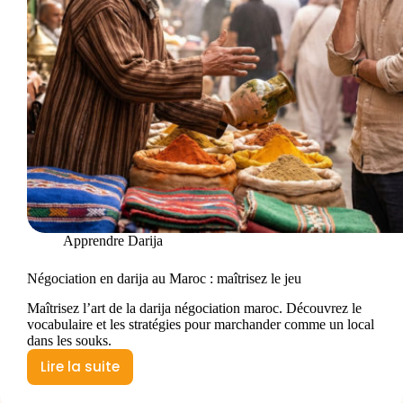
Apprendre Darija
Négociation en darija au Maroc : maîtrisez le jeu
Maîtrisez l’art de la darija négociation maroc. Découvrez le
vocabulaire et les stratégies pour marchander comme un local
dans les souks.
Lire la suite
Négociation
en