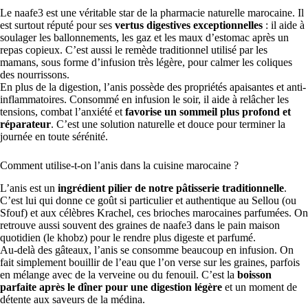
Le naafe3 est une véritable star de la pharmacie naturelle marocaine. Il
est surtout réputé pour ses
vertus digestives exceptionnelles
: il aide à
soulager les ballonnements, les gaz et les maux d’estomac après un
repas copieux. C’est aussi le remède traditionnel utilisé par les
mamans, sous forme d’infusion très légère, pour calmer les coliques
des nourrissons.
En plus de la digestion, l’anis possède des propriétés apaisantes et anti-
inflammatoires. Consommé en infusion le soir, il aide à relâcher les
tensions, combat l’anxiété et
favorise un sommeil plus profond et
réparateur
. C’est une solution naturelle et douce pour terminer la
journée en toute sérénité.
Comment utilise-t-on l’anis dans la cuisine marocaine ?
L’anis est un
ingrédient pilier de notre pâtisserie traditionnelle
.
C’est lui qui donne ce goût si particulier et authentique au Sellou (ou
Sfouf) et aux célèbres Krachel, ces brioches marocaines parfumées. On
retrouve aussi souvent des graines de naafe3 dans le pain maison
quotidien (le khobz) pour le rendre plus digeste et parfumé.
Au-delà des gâteaux, l’anis se consomme beaucoup en infusion. On
fait simplement bouillir de l’eau que l’on verse sur les graines, parfois
en mélange avec de la verveine ou du fenouil. C’est la
boisson
parfaite après le dîner pour une digestion légère
et un moment de
détente aux saveurs de la médina.