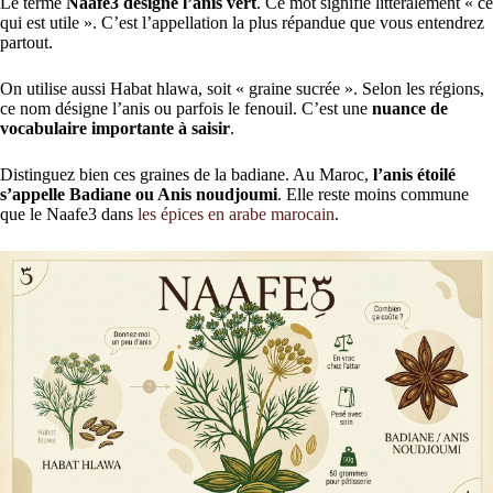
Le terme
Naafe3 désigne l’anis vert
. Ce mot signifie littéralement « ce
qui est utile ». C’est l’appellation la plus répandue que vous entendrez
partout.
On utilise aussi Habat hlawa, soit « graine sucrée ». Selon les régions,
ce nom désigne l’anis ou parfois le fenouil. C’est une
nuance de
vocabulaire importante à saisir
.
Distinguez bien ces graines de la badiane. Au Maroc,
l’anis étoilé
s’appelle Badiane ou Anis noudjoumi
. Elle reste moins commune
que le Naafe3 dans
les épices en arabe marocain
.