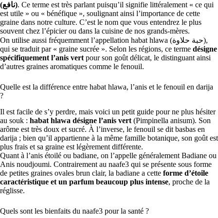
(نافع)
. Ce terme est très parlant puisqu’il signifie littéralement « ce qui
est utile » ou « bénéfique », soulignant ainsi l’importance de cette
graine dans notre culture. C’est le nom que vous entendrez le plus
souvent chez l’épicier ou dans la cuisine de nos grands-mères.
On utilise aussi fréquemment l’appellation habat hlawa (حبة حلاوة),
qui se traduit par « graine sucrée ». Selon les régions, ce terme
désigne
spécifiquement l’anis vert
pour son goût délicat, le distinguant ainsi
d’autres graines aromatiques comme le fenouil.
Quelle est la différence entre habat hlawa, l’anis et le fenouil en darija
?
Il est facile de s’y perdre, mais voici un petit guide pour ne plus hésiter
au souk :
habat hlawa désigne l’anis vert
(Pimpinella anisum). Son
arôme est très doux et sucré. À l’inverse, le fenouil se dit basbas en
darija ; bien qu’il appartienne à la même famille botanique, son goût est
plus frais et sa graine est légèrement différente.
Quant à l’anis étoilé ou badiane, on l’appelle généralement Badiane ou
Anis noudjoumi. Contrairement au naafe3 qui se présente sous forme
de petites graines ovales brun clair, la badiane a cette
forme d’étoile
caractéristique et un parfum beaucoup plus intense
, proche de la
réglisse.
Quels sont les bienfaits du naafe3 pour la santé ?