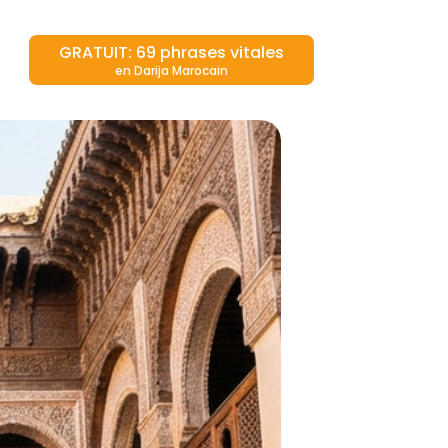
GRATUIT: 69 phrases vitales
en Darija Marocain