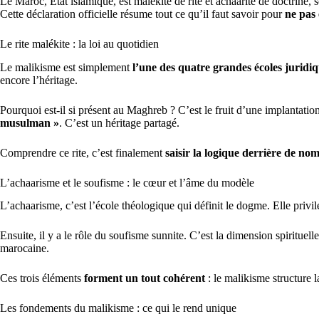
Le Maroc, État islamique, est malékite de rite et achaârite de doctrine, 
Cette déclaration officielle résume tout ce qu’il faut savoir pour
ne pas
Le rite malékite : la loi au quotidien
Le malikisme est simplement
l’une des quatre grandes écoles juridi
encore l’héritage.
Pourquoi est-il si présent au Maghreb ? C’est le fruit d’une implantati
musulman »
. C’est un héritage partagé.
Comprendre ce rite, c’est finalement
saisir la logique derrière de no
L’achaarisme et le soufisme : le cœur et l’âme du modèle
L’achaarisme, c’est l’école théologique qui définit le dogme. Elle privi
Ensuite, il y a le rôle du soufisme sunnite. C’est la dimension spirituelle
marocaine.
Ces trois éléments
forment un tout cohérent
: le malikisme structure la
Les fondements du malikisme : ce qui le rend unique