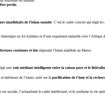
son soufisme est sunnite.
 être perdu
.
ques (madhhab) de l’islam sunnite
. C’est le cadre concret qui régit les
on historique en Al-Andalus et d’une expansion naturelle vers l’Afrique 
mbreuses coutumes et lois
régissant l’Islam malékite au Maroc.
légie une
voie médiane intelligente entre la raison pure et le littéralis
 et intérieure de l’islam, axée sur la
purification de l’âme et la reche
 vie sociale, l’achaarisme le cadre intellectuel, et le soufisme la vie spiri