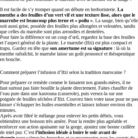
Il est facile de s’y tromper quand on débute en herboristerie.
La
menthe a des feuilles d’un vert vif et une texture lisse, alors que le
marrube est beaucoup plus terne et « poilu »
. La sauge, bien qu’elle
soit aussi grise, possède des feuilles plus allongées et veloutées, tandis
que celles du marrube sont plus arrondies et dentelées.
Pour faire la différence en un coup d’œil, regardez la base des feuilles
et l’aspect général de la plante. Le marrube (Ifzi) est plus compact et
trapu. Gardez en tête que
son amertume est sa signature
: là où la
menthe rafraîchit, le marrube laisse un goût prononcé et thérapeutique
en bouche.
Comment préparer l’infusion d’Ifzi selon la tradition marocaine ?
Pour préparer ce remède comme le faisaient nos grands-mères, il ne
faut surtout pas faire bouillir la plante directement. Faites chauffer de
l’eau pure dans une kasrouna (casserole), puis versez-la sur une
poignée de feuilles séchées d’Ifzi. Couvrez bien votre tasse pour ne pas
laisser s’échapper les huiles essentielles et laissez infuser environ dix
minutes.
Après avoir filtré le mélange pour enlever les petits débris, vous
obtiendrez une boisson très amère. Pour la rendre plus agréable et
renforcer son action apaisante sur la gorge, ajoutez une bonne cuillère
de miel pur. C’est
l’infusion idéale à boire le soir avant de
dormir
pour calmer les bronches et se reconnecter avec les secrets de