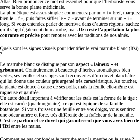
Atlas. Bien prononcer ce mot est essentiel pour que l’herboriste vous
serve la bonne plante médicinale.
La phonétique est assez simple : commencez par un « i » bref, marquez
bien le « f », puis faites siffler le « z » avant de terminer sur un « i »
long. Si vous entendez parler de merriwa dans d’autres régions, sachez
qu’il s’agit également du marrube, mais
Ifzi reste l’appellation la plus
courante et précise
pour renouer avec les traditions de nos aînés.
Quels sont les signes visuels pour identifier le vrai marrube blanc (Ifzi)
?
Le marrube blanc se distingue par son
aspect « laineux » et
grisonnant
. Contrairement à beaucoup d’herbes aromatiques bien
vertes, ses feuilles et ses tiges sont recouvertes d’un duvet blanchâtre
qui lui donne une couleur gris argenté très caractéristique. Au toucher,
la plante est douce à cause de ses poils, mais la feuille elle-même est
rugueuse et gaufrée.
Un autre détail important à vérifier sur les étals est la forme de la tige :
elle est carrée (quadrangulaire), ce qui est typique de sa famille
botanique. Si vous froissez une feuille entre vos doigts, vous sentirez
une odeur amère et forte, très différente de la fraîcheur de la menthe.
C’est ce
parfum et ce duvet qui garantissent que vous avez bien de
l’Ifzi
entre les mains.
Comment ne pas confondre le marrube avec la menthe ou la sauge ?