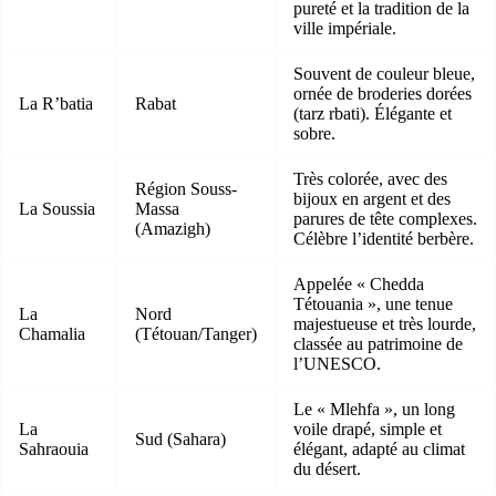
pureté et la tradition de la
ville impériale.
Souvent de couleur bleue,
ornée de broderies dorées
La R’batia
Rabat
(tarz rbati). Élégante et
sobre.
Très colorée, avec des
Région Souss-
bijoux en argent et des
La Soussia
Massa
parures de tête complexes.
(Amazigh)
Célèbre l’identité berbère.
Appelée « Chedda
Tétouania », une tenue
La
Nord
majestueuse et très lourde,
Chamalia
(Tétouan/Tanger)
classée au patrimoine de
l’UNESCO.
Le « Mlehfa », un long
La
voile drapé, simple et
Sud (Sahara)
Sahraouia
élégant, adapté au climat
du désert.