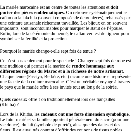
La mariée marocaine est au centre de toutes les attentions et
doit
porter des pièces emblématiques
. On retrouve systématiquement le
caftan ou la takchita (souvent composée de deux pièces), rehaussés par
une ceinture artisanale richement travaillée. Les bijoux en or, souvent
imposants, sont incontournables pour marquer le statut de l’épouse.
Enfin, lors de la cérémonie du henné, le caftan vert est de rigueur pour
symboliser la fertilité et la protection.
Pourquoi la mariée change-t-elle sept fois de tenue ?
Ce n’est pas seulement pour le spectacle ! Changer sept fois de robe est
une tradition qui permet à la mariée de
rendre hommage aux
différentes régions du Maroc et à la richesse de notre artisanat
.
Chaque tenue (Fassiya, Berbère, etc.) raconte une histoire et représente
une facette de la culture marocaine. C’est un véritable voyage à travers
le pays que la mariée offre à ses invités tout au long de la soirée.
Quels cadeaux offre-t-on traditionnellement lors des fiançailles
(Khitba) ?
Lors de la Khitba, les
cadeaux ont une forte dimension symbolique
.
Le futur marié et sa famille apportent généralement du sucre (pour une
vie douce), du lait (symbole de pureté), ainsi que des dattes et des
fleurs. Il est aussi très courant d’offrir des coupons de tissus nobles