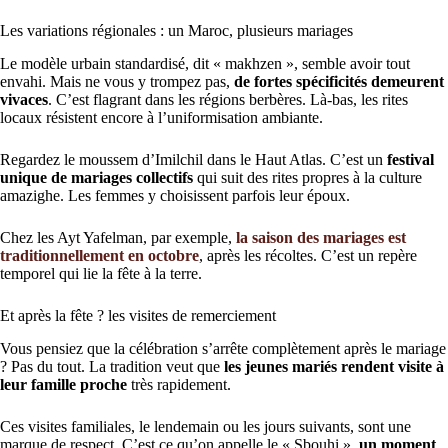
Les variations régionales : un Maroc, plusieurs mariages
Le modèle urbain standardisé, dit « makhzen », semble avoir tout
envahi. Mais ne vous y trompez pas,
de fortes spécificités demeurent
vivaces
. C’est flagrant dans les régions berbères. Là-bas, les rites
locaux résistent encore à l’uniformisation ambiante.
Regardez le moussem d’Imilchil dans le Haut Atlas. C’est un
festival
unique de mariages collectifs
qui suit des rites propres à la culture
amazighe. Les femmes y choisissent parfois leur époux.
Chez les Ayt Yafelman, par exemple,
la saison des mariages est
traditionnellement en octobre
, après les récoltes. C’est un repère
temporel qui lie la fête à la terre.
Et après la fête ? les visites de remerciement
Vous pensiez que la célébration s’arrête complètement après le mariage
? Pas du tout. La tradition veut que
les jeunes mariés rendent visite à
leur famille proche
très rapidement.
Ces visites familiales, le lendemain ou les jours suivants, sont une
marque de respect. C’est ce qu’on appelle le « Sbouhi »,
un moment